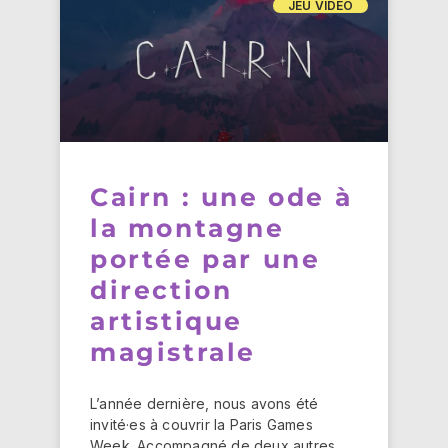
JEU VIDÉO
Cairn : une ode à
la montagne
portée par une
direction
artistique
magistrale
L’année dernière, nous avons été
invité·es à couvrir la Paris Games
Week. Accompagné de deux autres