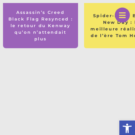
Assassin’s Creed
Spider-Man : 
Black Flag Resynced :
New Day : 
le retour du Kenway
meilleure réali
qu’on n’attendait
de l’ère Tom H
plus
Ouv