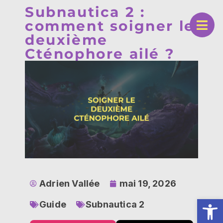
Subnautica 2 :
comment soigner le
deuxième
Cténophore ailé ?
Adrien Vallée
mai 19, 2026
Ouv
Guide
Subnautica 2