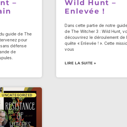
nt –
Wild Hunt –
ain
Enlevée !
Dans cette partie de notre guid
de The Witcher 3 : Wild Hunt, v
 du guide de The
découvrirez le déroulement de 
ntervenez pour
quête « Enlevée ! ». Cette missi
 sans défense
vous
bande de
upules.
LIRE LA SUITE »
UNCATEGORIZED