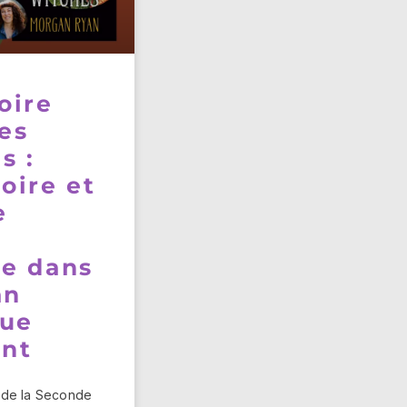
oire
es
s :
oire et
e
e dans
an
que
ant
 de la Seconde