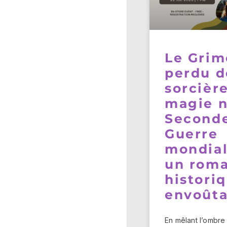
Le Grim
perdu d
sorcière
magie n
Second
Guerre
mondial
un rom
histori
envoût
En mêlant l’ombre