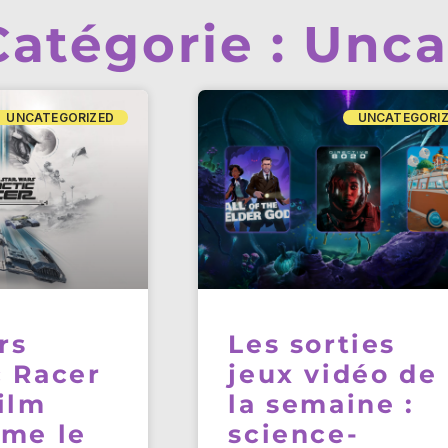
Catégorie : Unc
UNCATEGORIZED
UNCATEGORI
rs
Les sorties
c Racer
jeux vidéo de
film
la semaine :
rme le
science-