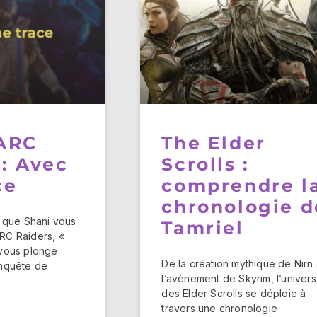
 ARC
The Elder
 : Avec
Scrolls :
ce
comprendre l
chronologie d
s que Shani vous
Tamriel
RC Raiders, «
 vous plonge
De la création mythique de Nirn
enquête de
l’avènement de Skyrim, l’univers
des Elder Scrolls se déploie à
travers une chronologie