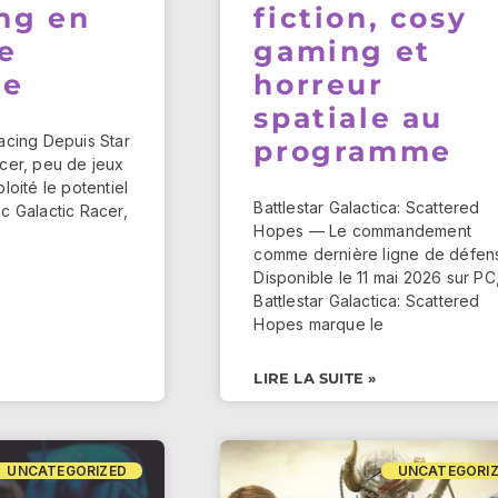
ng en
fiction, cosy
e
gaming et
te
horreur
spatiale au
acing Depuis Star
programme
cer, peu de jeux
loité le potentiel
Battlestar Galactica: Scattered
c Galactic Racer,
Hopes — Le commandement
comme dernière ligne de défen
Disponible le 11 mai 2026 sur PC
Battlestar Galactica: Scattered
Hopes marque le
LIRE LA SUITE »
UNCATEGORIZED
UNCATEGORI