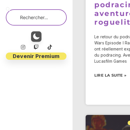
podraci
aventur
rogueli
Le retour du podr
Wars Episode I Ra
ont réellement exp
du podracing. Ave
Devenir Premium
Lucasfilm Games
LIRE LA SUITE »