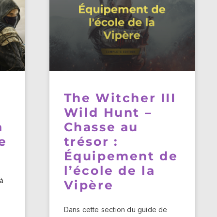
The Witcher III
Wild Hunt –
a
Chasse au
e
trésor :
Équipement de
l’école de la
 à
Vipère
Dans cette section du guide de