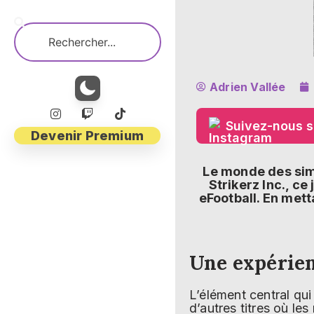
Adrien Vallée
Suivez-nous s
Devenir Premium
Le monde des simu
Strikerz Inc., c
eFootball. En mett
Une expérien
L’élément central qui
d’autres titres où le