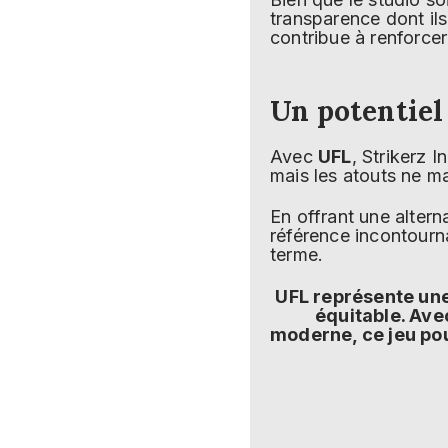
transparence dont il
contribue à renforcer
Un potentie
Avec
UFL
, Strikerz 
mais les atouts ne m
En offrant une altern
référence incontourna
terme.
UFL représente une 
équitable. Av
moderne, ce jeu pou