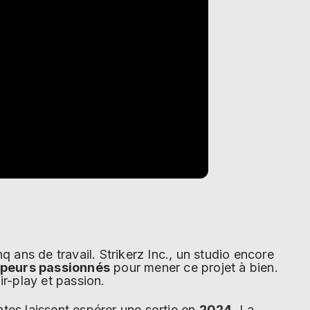
nq ans de travail. Strikerz Inc., un studio encore
ppeurs passionnés
pour mener ce projet à bien.
air-play et passion.
tes laissent espérer une sortie en
2024
. La