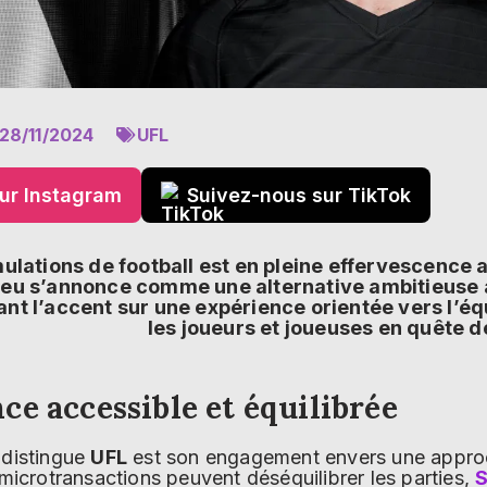
28/11/2024
UFL
ur Instagram
Suivez-nous sur TikTok
lations de football est en pleine effervescence 
e jeu s’annonce comme une alternative ambitieuse 
ant l’accent sur une expérience orientée vers l’équi
les joueurs et joueuses en quête 
ce accessible et équilibrée
 distingue
UFL
est son engagement envers une appr
s microtransactions peuvent déséquilibrer les parties,
S