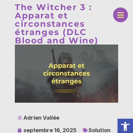
The Witcher 3 :
Apparat et
circonstances
étranges (DLC
Blood and Wine)
Adrien Vallée
Ouv
septembre 16, 2025
Solution