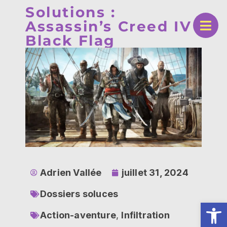
Solutions :
Assassin’s Creed IV
Black Flag
Adrien Vallée
juillet 31, 2024
Dossiers soluces
Ouv
Action-aventure
,
Infiltration