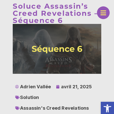
Soluce Assassin’s
Creed Revelations –
Séquence 6
Adrien Vallée
avril 21, 2025
Solution
Ouv
Assassin's Creed Revelations