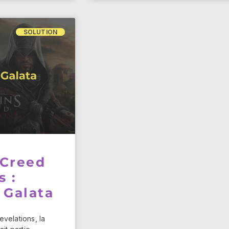
SOLUTION
 Creed
s :
 Galata
velations, la