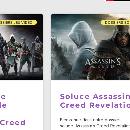
SSIERS JEU VIDÉO
DOSSIERS SO
ie
Soluce Assassin
de
Creed Revelati
Bienvenue dans notre dossier
 Creed
soluce Assassin’s Creed Revelation