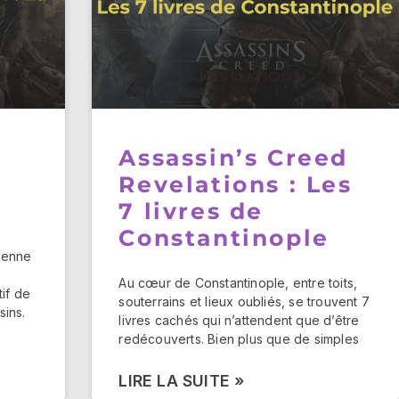
Assassin’s Creed
Revelations : Les
7 livres de
Constantinople
ienne
Au cœur de Constantinople, entre toits,
tif de
souterrains et lieux oubliés, se trouvent 7
sins.
livres cachés qui n’attendent que d’être
redécouverts. Bien plus que de simples
LIRE LA SUITE »