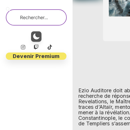
Devenir Premium
Ezio Auditore doit a
recherche de réponse
Revelations, le Maît
traces d’Altaïr, ment
mener à la révélation
Constantinople, le c
de Templiers s’assemb