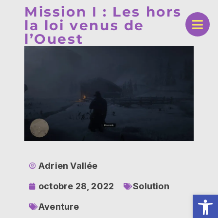
Mission I : Les hors
la loi venus de
l’Ouest
Adrien Vallée
octobre 28, 2022
Solution
Ouv
Aventure