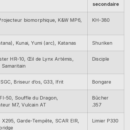
secondaire
Projecteur biomorphique, K&W MP6,
KH-380
atana), Kunai, Yumi (arc), Katanas
Shuriken
ster HR-10, Œil de Lynx Artémis,
Disciple
 Samaritain
SGC, Briseur d’os, G33, Ifrit
Bongare
FI-50, Souffle du Dragon,
Bûcher
ateur M7, Vulcain AT
.357
e X295, Garde-Tempête, SCAR EIR,
Limier P330
bridge