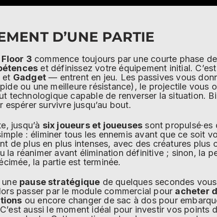
EMENT D’UNE PARTIE
 Floor 3
commence toujours par une courte phase de 
étences
et définissez votre équipement initial. C’es
e
et
Gadget
— entrent en jeu. Les passives vous do
ide ou une meilleure résistance), le projectile vous o
t technologique capable de renverser la situation. Bi
r espérer survivre jusqu’au bout.
te, jusqu’à
six joueurs et joueuses
sont propulsé·es d
t simple : éliminer tous les ennemis avant que ce soit
t de plus en plus intenses, avec des créatures plus c
ou la réanimer avant élimination définitive ; sinon, la 
écimée, la partie est terminée.
, une
pause stratégique
de quelques secondes vous p
lors passer par le module commercial pour
acheter d
tions
ou encore changer de sac à dos pour embarque
C’est aussi le moment idéal pour investir vos points