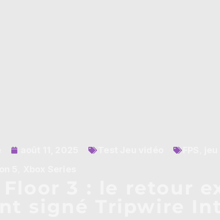
e
août 11, 2025
Test Jeu vidéo
FPS
,
jeu
on 5
,
Xbox Series
 Floor 3 : le retour 
nt signé Tripwire In