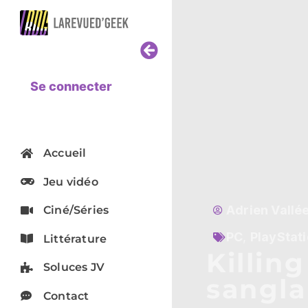
Se connecter
Accueil
Jeu vidéo
Adrien Vallé
Ciné/Séries
PC
,
PlayStati
Littérature
Killing
Soluces JV
sangla
Contact