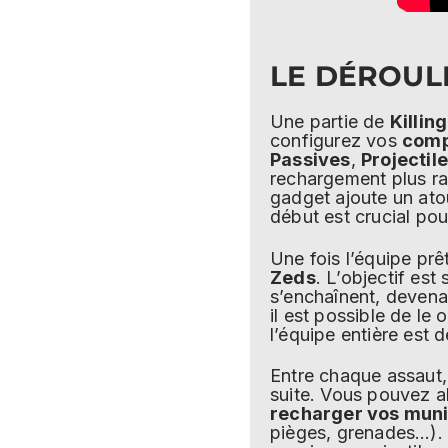
LE DÉROUL
Une partie de
Killing
configurez vos
comp
Passives
,
Projectil
rechargement plus rap
gadget ajoute un atou
début est crucial pou
Une fois l’équipe prê
Zeds
. L’objectif es
s’enchaînent, devenan
il est possible de le 
l’équipe entière est d
Entre chaque assaut
suite. Vous pouvez a
recharger vos muni
pièges, grenades…). 