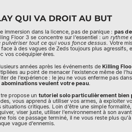
AY QUI VA DROIT AU BUT
re immersion dans la licence, pas de panique :
pas de
illing Floor 3 se concentre sur l’essentiel :
un rythme e
e pulvériser tout ce qui vous fonce dessus
. Votre mi
face à des vagues de Zeds toujours plus agressifs, e
ec vos coéquipier·ères.
plusieurs années après les événements de
Killing Floo
tipliées au point de menacer l’existence même de l’hu
ter de l’expérience : le jeu ne vous enferme pas dans
 abominations veulent votre peau
.
titre propose un
tutoriel solo particulièrement bien
s, vous apprend à utiliser vos armes, à exploiter v
ituations critiques. Loin d’être une simple formalité, 
uiver, viser juste, utiliser l’environnement à son av
e fois ce passage terminé, il ne vous reste plus qu’à 
aque vague d’ennemis.