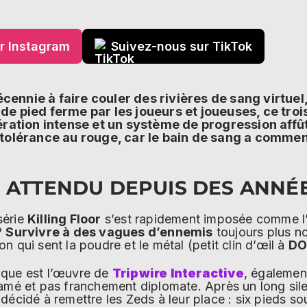
r Instagram
Suivez-nous sur TikTok
cennie à faire couler des rivières de sang virtuel, 
 de pied ferme par les joueurs et joueuses, ce tr
ration intense et un système de progression affû
tolérance au rouge, car le bain de sang a commenc
 ATTENDU DEPUIS DES ANNÉ
 série
Killing Floor
s’est rapidement imposée comme l’u
?
Survivre à des vagues d’ennemis
toujours plus no
n qui sent la poudre et le métal (petit clin d’œil à
D
ique est l’œuvre de
Tripwire Interactive
, également
famé et pas franchement diplomate. Après un long sile
décidé à remettre les Zeds à leur place : six pieds s