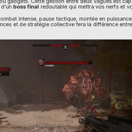
 ou gadgets. Cette gestion entre deux vagues est capi
e d’un
boss final
redoutable qui mettra vos nerfs et v
 combat intense, pause tactique, montée en puissance
es et de stratégie collective fera la différence entr