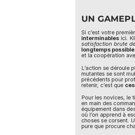
UN GAMEPL
Si c’est votre premiè
interminables
ici. K
satisfaction brute d
longtemps possible
et la coopération av
L’action se déroule 
mutantes se sont mul
précédents pour profi
retenir, c’est que
ces
Pour les novices, le 
en main des commande
équipement dans des s
où l’on apprend à esq
choses se corsent. Un
pure que procure ch