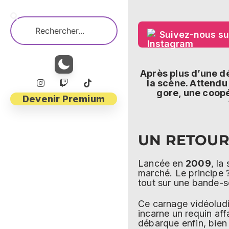
Suivez-nous su
Après plus d’une dé
la scène. Attendu
gore, une coopé
Devenir Premium
UN RETOUR
Lancée en
2009
, la
marché. Le principe 
tout sur une bande-so
Ce carnage vidéolud
incarne un requin af
débarque enfin, bien 