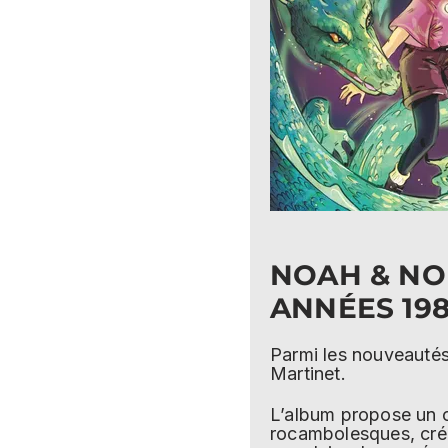
NOAH & NOR
ANNÉES 19
Parmi les nouveauté
Martinet.
L’album propose un co
rocambolesques, créat