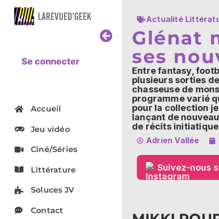
Actualité Littérat
Glénat m
ses nou
Se connecter
Entre fantasy, foot
plusieurs sorties d
chasseuse de monstr
programme varié qui
pour la collection 
Accueil
lançant de nouveaux
de récits initiatiqu
Jeu vidéo
Adrien Vallée
Ciné/Séries
Suivez-nous s
Littérature
Soluces JV
Contact
MIKKI POU