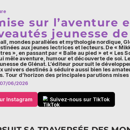
ure
ise sur l’aventure e
veautés jeunesse de
ball, mondes parallèles et mythologie nordique, G
estinées aux jeunes lectrices et lecteurs. De « Mik
es », en passant par « Balle au pied » et « Les So
 mêle aventure, humour et découverte de soi. Le
jeunesse de Glénat. L’éditeur poursuit le développ
 univers destinés à séduire aussi bien les amate
es. Tour d’horizon des principales parutions mises 
07/06/2026
ur Instagram
Suivez-nous sur TikTok
RSUIT SA TRAVERSÉE DES MO