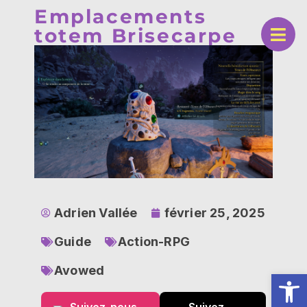
Emplacements
totem Brisecarpe
Adrien Vallée
février 25, 2025
Guide
Action-RPG
Avowed
Ouv
Suivez-nous
Suivez-