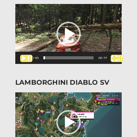
Lecteur
vidéo
00:00
00:22
LAMBORGHINI DIABLO SV
Lecteur
vidéo