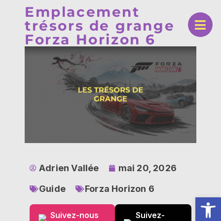
Emplacement
trésors de grange
Forza Horizon 6
Adrien Vallée
mai 20, 2026
Guide
Forza Horizon 6
Ouv
Suivez-nous
Suivez-