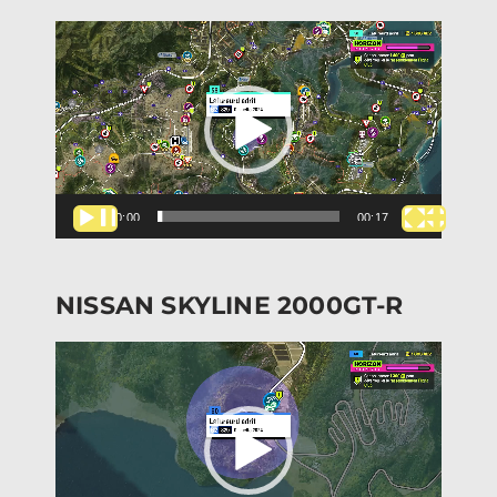
Lecteur
vidéo
00:00
00:17
NISSAN SKYLINE 2000GT-R
Lecteur
vidéo