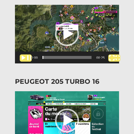
Lecteur
vidéo
00:00
00:25
PEUGEOT 205 TURBO 16
Lecteur
vidéo