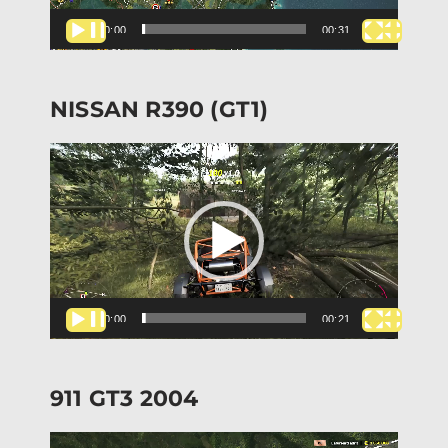
00:00
00:31
NISSAN R390 (GT1)
Lecteur
vidéo
00:00
00:21
911 GT3 2004
Lecteur