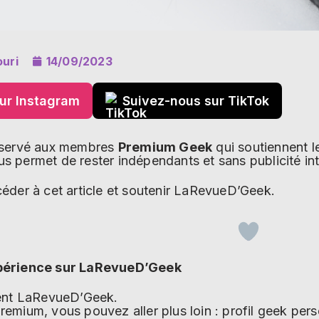
uri
14/09/2023
ur Instagram
Suivez-nous sur TikTok
éservé aux membres
Premium Geek
qui soutiennent l
 permet de rester indépendants et sans publicité int
éder à cet article et soutenir LaRevueD’Geek.
périence sur LaRevueD’Geek
ment LaRevueD’Geek.
emium, vous pouvez aller plus loin : profil geek pe