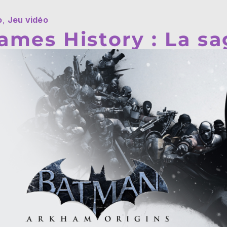
o
,
Jeu vidéo
ames History : La 