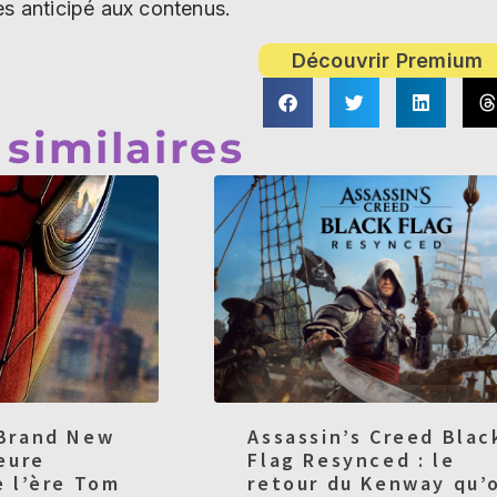
ès anticipé aux contenus.
Découvrir Premium
 similaires
 Brand New
Assassin’s Creed Blac
leure
Flag Resynced : le
e l’ère Tom
retour du Kenway qu’