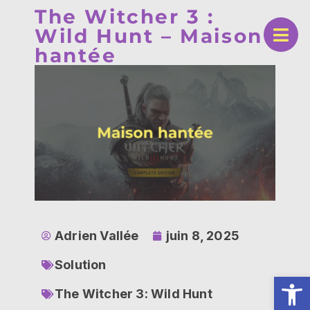
The Witcher 3 :
Wild Hunt – Maison
hantée
Adrien Vallée
juin 8, 2025
Solution
Ouv
The Witcher 3: Wild Hunt