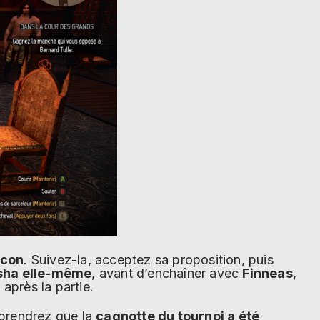
lcon
. Suivez-la, acceptez sa proposition, puis
sha elle-même
, avant d’enchaîner avec
Finneas
,
s
après la partie.
pprendrez que la
cagnotte du tournoi a été