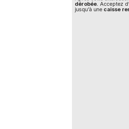
dérobée
. Acceptez d
jusqu’à une
caisse r