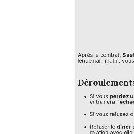
Après le combat,
Sas
lendemain matin, vou
Déroulements 
Si vous
perdez u
entraînera l’
échec
Si vous refusez 
Refuser le
dîner
relation avec elle.