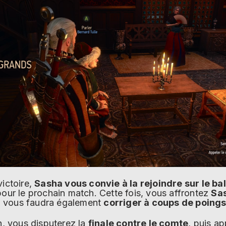
ictoire,
Sasha vous convie à la rejoindre sur le ba
our le prochain match. Cette fois, vous affrontez
Sa
’il vous faudra également
corriger à coups de poing
n, vous disputerez la
finale contre le comte
, puis a