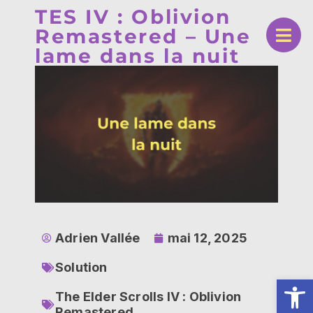
TES IV : Oblivion
Remastered – Une
lame dans la nuit
Adrien Vallée
mai 12, 2025
Solution
Ouv
The Elder Scrolls IV : Oblivion
Remastered