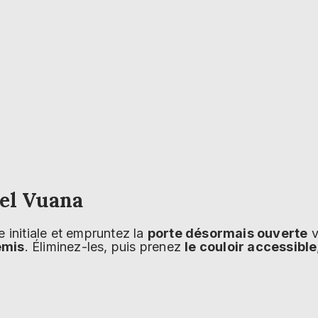
Sel Vuana
e initiale et empruntez la
porte désormais ouverte
v
emis
. Éliminez-les, puis prenez
le couloir accessible