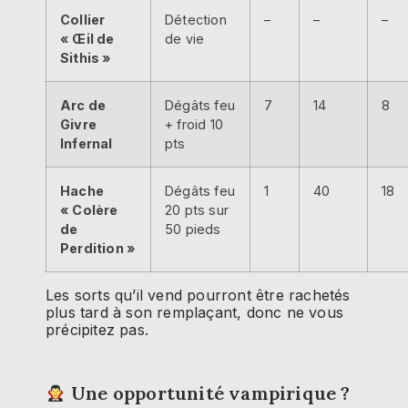
Collier
Détection
–
–
–
« Œil de
de vie
Sithis »
Arc de
Dégâts feu
7
14
8
Givre
+ froid 10
Infernal
pts
Hache
Dégâts feu
1
40
18
« Colère
20 pts sur
de
50 pieds
Perdition »
Les sorts qu’il vend pourront être rachetés
plus tard à son remplaçant, donc ne vous
précipitez pas.
Une opportunité vampirique ?