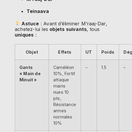
Teinaava
Astuce
: Avant d’éliminer M’raaj-Dar,
achetez-lui les
objets suivants
, tous
uniques
:
Objet
Effets
UT
Poids
Dég
Gants
Caméléon
–
1.5
–
« Main de
10%, Fortif.
Minuit »
attaque
mains
nues 10
pts,
Résistance
armes
normales
10%