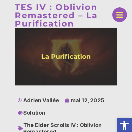
TES IV : Oblivion
Remastered – La
Purification
Adrien Vallée
mai 12, 2025
Solution
Ouv
The Elder Scrolls IV : Oblivion
Remastered