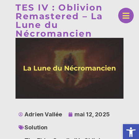
TES IV : Oblivion
Remastered – La
Lune du
Nécromancien
Adrien Vallée
mai 12, 2025
Ouv
Solution