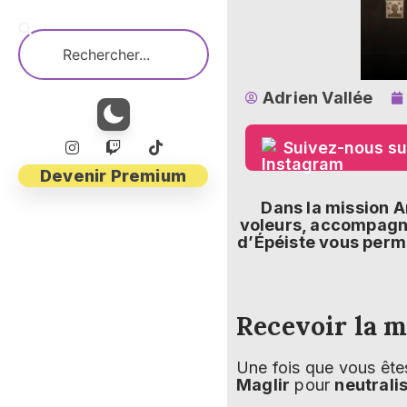
Adrien Vallée
Suivez-nous su
Devenir Premium
Dans la mission A
voleurs, accompagné
d’Épéiste vous perme
Recevoir la m
Une fois que vous êt
Maglir
pour
neutrali