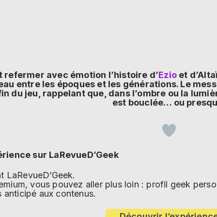
t refermer avec émotion l’histoire d’
Ezio
et d’Alta
au entre les époques et les générations. Le messa
in du jeu, rappelant que, dans l’ombre ou la lumièr
est bouclée… ou presqu
érience sur LaRevueD’Geek
ent LaRevueD’Geek.
mium, vous pouvez aller plus loin : profil geek per
s anticipé aux contenus.
Découvrir l’expérienc