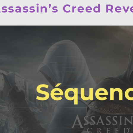
ssassin’s Creed Rev