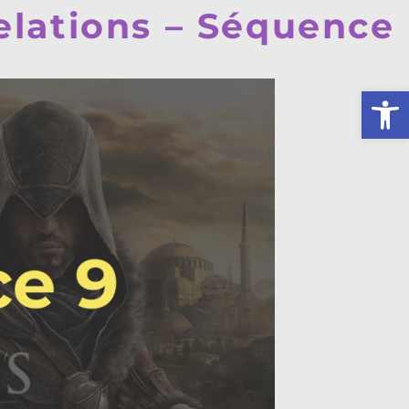
elations – Séquence
Ouv