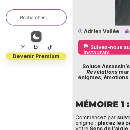
Adrien Vallée
Suivez-nous su
Devenir Premium
Soluce Assassin’s
Revelations
marq
énigmes, émotions e
MÉMOIRE 1 
Commencez par
suiv
énigme :
placez les pa
votre
Sens de l’aigle