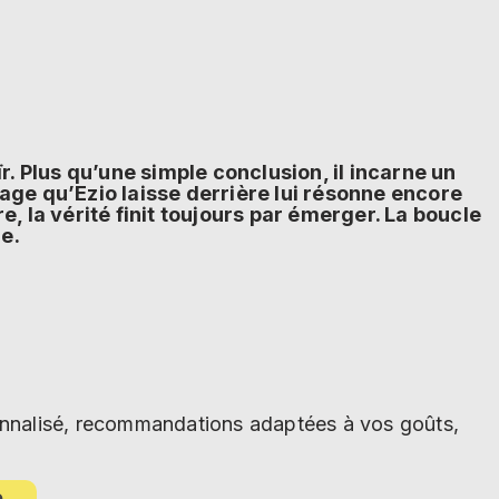
ïr. Plus qu’une simple conclusion, il incarne un
ge qu’Ezio laisse derrière lui résonne encore
e, la vérité finit toujours par émerger. La boucle
e.
sonnalisé, recommandations adaptées à vos goûts,
e