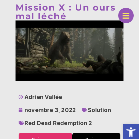
Mission X : Un ours
mal léché
Adrien Vallée
novembre 3, 2022
Solution
Red Dead Redemption 2
Ouv