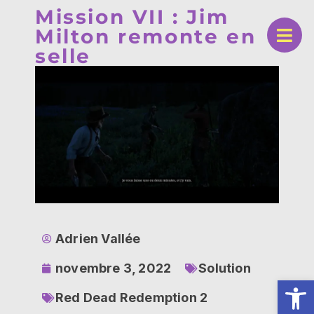
Mission VII : Jim
Milton remonte en
selle
Adrien Vallée
novembre 3, 2022
Solution
Ouv
Red Dead Redemption 2