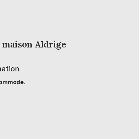
a maison Aldrige
mation
a commode
.