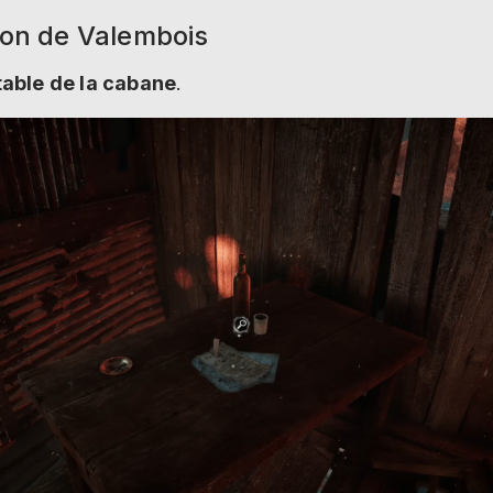
tion de Valembois
table de la cabane
.