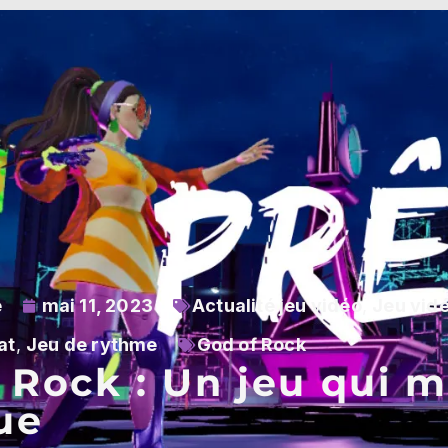
e
mai 11, 2023
Actualité jeu vidéo
,
Jeu vid
at
,
Jeu de rythme
God of Rock
 Rock : Un jeu qui 
ue