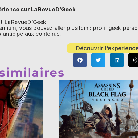
érience sur LaRevueD’Geek
ent LaRevueD’Geek.
mium, vous pouvez aller plus loin : profil geek per
s anticipé aux contenus.
Découvrir l’expérienc
 similaires