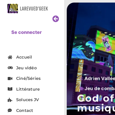
Se connecter
Accueil
Jeu vidéo
Adrien Vallé
Ciné/Séries
Jeu de comb
Littérature
God of
Soluces JV
musiq
Contact