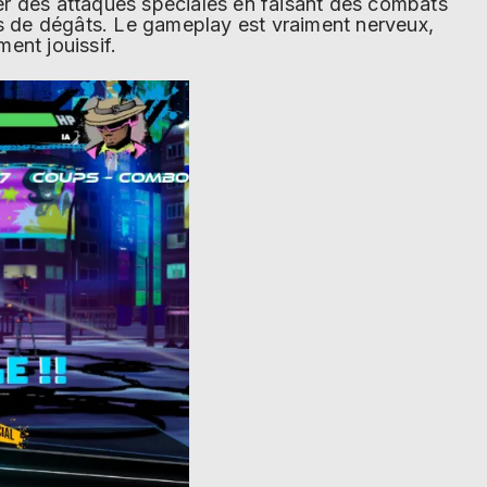
er des attaques spéciales en faisant des combats
us de dégâts. Le gameplay est vraiment nerveux,
ment jouissif.