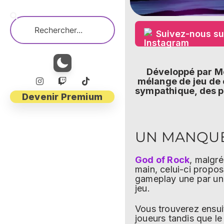
Suivez-nous su
Développé par Mo
mélange de jeu de 
sympathique, des p
Devenir Premium
UN MANQUE
God of Rock
, malgré
main, celui-ci propo
gameplay une par une
jeu.
Vous trouverez ensuit
joueurs tandis que l