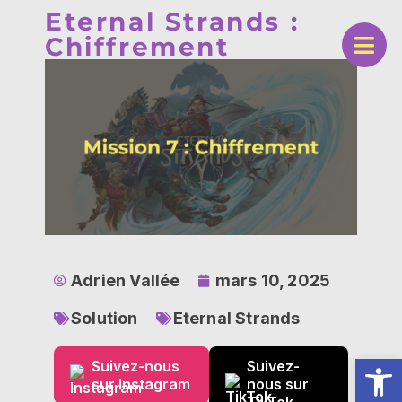
Eternal Strands :
Chiffrement
Adrien Vallée
mars 10, 2025
Solution
Eternal Strands
Ouv
Suivez-nous
Suivez-
sur Instagram
nous sur
TikTok