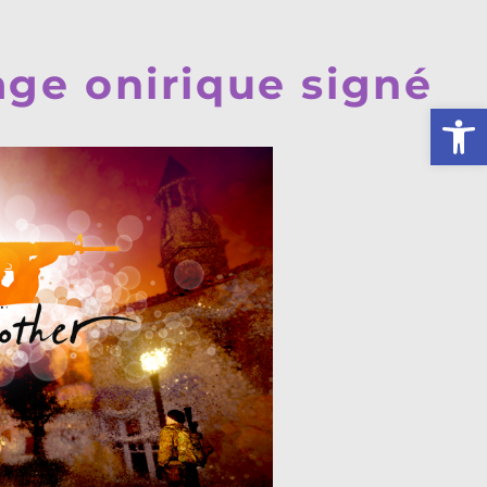
age onirique signé
Ouv