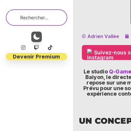
Adrien Vallée
Suivez-nous s
Devenir Premium
Le studio
Q-Game
Baiyon, le direct
repose sur une m
Prévu pour une so
expérience cont
UN CONCEPT