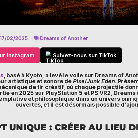
17/02/2025
Dreams of Another
ur Instagram
Suivez-nous sur TikTok
s
, basé à Kyoto, a levé le voile sur Dreams of Ano
eur artistique et sonore de
PixelJunk Eden
. Présen
écanique de tir créatif, où chaque projectile don
rtie en 2025 sur PlayStation 5 et PS VR2, Dreams o
emplative et philosophique dans un univers onir
ouvertes, et il est désormais possible d’ajout
 UNIQUE : CRÉER AU LIEU D