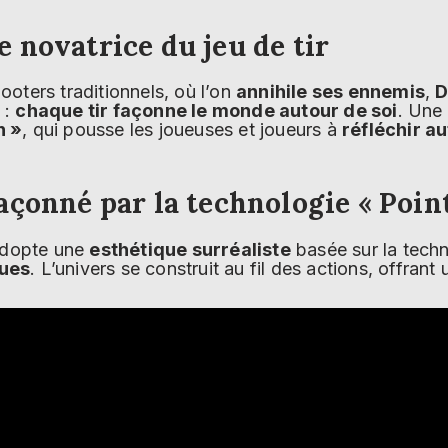
 novatrice du jeu de tir
oters traditionnels, où l’on
annihile ses ennemis
,
D
 :
chaque tir façonne le monde autour de soi
. Une 
n »
, qui pousse les joueuses et joueurs à
réfléchir a
açonné par la technologie « Poin
 adopte une
esthétique surréaliste
basée sur la tech
ques
. L’univers se construit au fil des actions, offrant