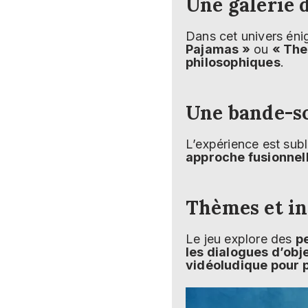
Une galerie 
Dans cet univers éni
Pajamas »
ou
« The
philosophiques
.
Une bande-s
L’expérience est sub
approche fusionnell
Thèmes et in
Le jeu explore des
pe
les dialogues d’obj
vidéoludique pour p