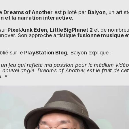
de
Dreams of Another
est piloté par
Baiyon
, un artis
n et la narration interactive
.
 sur
PixelJunk Eden
,
LittleBigPlanet 2
et de nombreux
innover. Son approche artistique
fusionne musique e
lié sur le
PlayStation Blog
, Baiyon explique :
r un jeu qui reflète ma passion pour le médium vidé
n nouvel angle. Dreams of Another est le fruit de c
. »