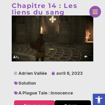
Chapitre 14 : Les
liens du sang
Adrien Vallée
avril 6, 2023
Solution
A Plague Tale : Innocence
Ouv