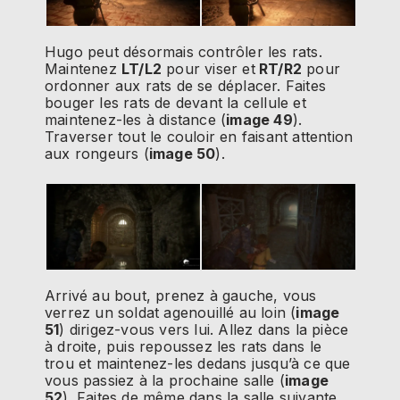
Hugo peut désormais contrôler les rats.
Maintenez
LT/L2
pour viser et
RT/R2
pour
ordonner aux rats de se déplacer. Faites
bouger les rats de devant la cellule et
maintenez-les à distance (
image 49
).
Traverser tout le couloir en faisant attention
aux rongeurs (
image 50
).
Arrivé au bout, prenez à gauche, vous
verrez un soldat agenouillé au loin (
image
51
) dirigez-vous vers lui. Allez dans la pièce
à droite, puis repoussez les rats dans le
trou et maintenez-les dedans jusqu’à ce que
vous passiez à la prochaine salle (
image
52
). Faites de même dans la salle suivante