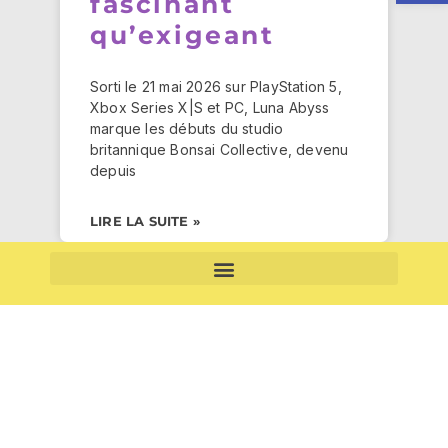
fascinant
qu’exigeant
Sorti le 21 mai 2026 sur PlayStation 5,
Xbox Series X|S et PC, Luna Abyss
marque les débuts du studio
britannique Bonsai Collective, devenu
depuis
LIRE LA SUITE »
CONDITIONS GÉNÉRALES DE VENTE (CGV) – ABONNEMENTS