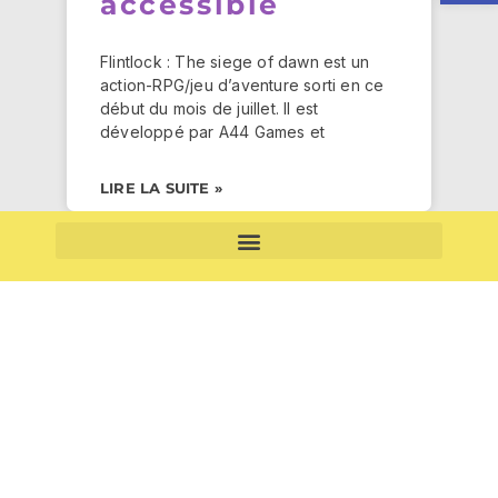
accessible
Flintlock : The siege of dawn est un
action-RPG/jeu d’aventure sorti en ce
début du mois de juillet. Il est
développé par A44 Games et
LIRE LA SUITE »
CONDITIONS GÉNÉRALES DE VENTE (CGV) – ABONNEMENTS