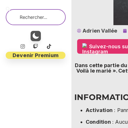
Adrien Vallée
Suivez-nous su
Devenir Premium
Dans cette partie d
Voilà le marié ». C
INFORMATI
Activation
: Pann
Condition
: Aucu