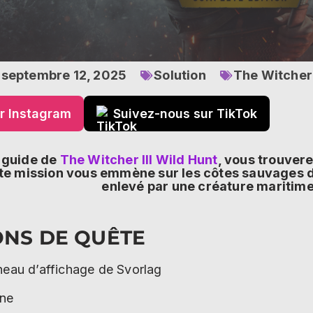
septembre 12, 2025
Solution
The Witcher 
r Instagram
Suivez-nous sur TikTok
u guide de
The Witcher III Wild Hunt
, vous trouver
ette mission vous emmène sur les côtes sauvages 
enlevé par une créature maritime 
ONS DE QUÊTE
eau d’affichage de Svorlag
ne