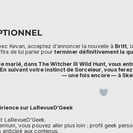
PTIONNEL
vec Kevan, acceptez d’annoncer la nouvelle à
Britt
, 
fira de lui parler pour
terminer définitivement la q
à le marié, dans The Witcher III Wild Hunt, vous en
En suivant votre instinct de Sorceleur, vous ferez 
— une fois encore — à Skel
érience sur LaRevueD’Geek
ent LaRevueD’Geek.
mium, vous pouvez aller plus loin : profil geek per
s anticipé aux contenus.