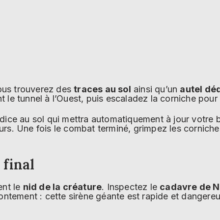
vous trouverez des
traces au sol
ainsi qu’un
autel déd
le tunnel à l’Ouest, puis escaladez la corniche pour
ice au sol qui mettra automatiquement à jour votre be
s. Une fois le combat terminé, grimpez les corniches 
final
ent le
nid de la créature
. Inspectez le
cadavre de N
ontement : cette sirène géante est rapide et dangere