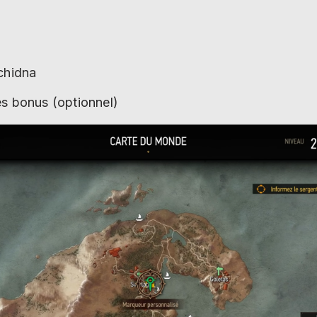
chidna
s bonus (optionnel)