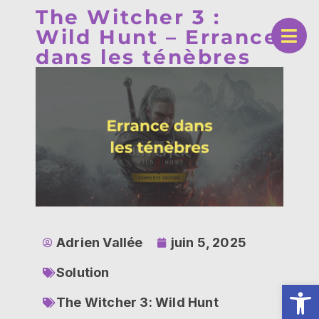
The Witcher 3 :
Wild Hunt – Errance
dans les ténèbres
Adrien Vallée
juin 5, 2025
Solution
Ouv
The Witcher 3: Wild Hunt