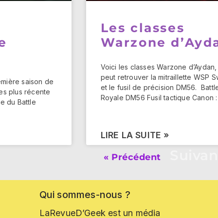
Les classes
e
Warzone d’Ayd
Voici les classes Warzone d’Aydan,
peut retrouver la mitraillette WSP 
remière saison de
et le fusil de précision DM56. Battl
es plus récente
Royale DM56 Fusil tactique Canon :
ie du Battle
LIRE LA SUITE »
Suivan
« Précédent
Qui
sommes-nous
?
LaRevueD’Geek est un média