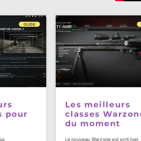
GUIDE
urs
Les meilleurs
s pour
classes Warzon
du moment
ous
Le nouveau Warzone est sorti hier,