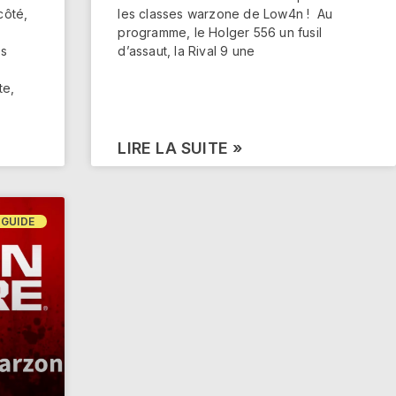
côté,
les classes warzone de Low4n ! Au
programme, le Holger 556 un fusil
es
d’assaut, la Rival 9 une
te,
LIRE LA SUITE »
GUIDE