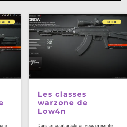
GUIDE
GUIDE
Les classes
e
warzone de
Low4n
 une
Dans ce court article on vous présente