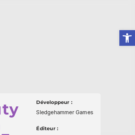
Ouv
Développeur :
uty
Sledgehammer Games
n
Éditeur :