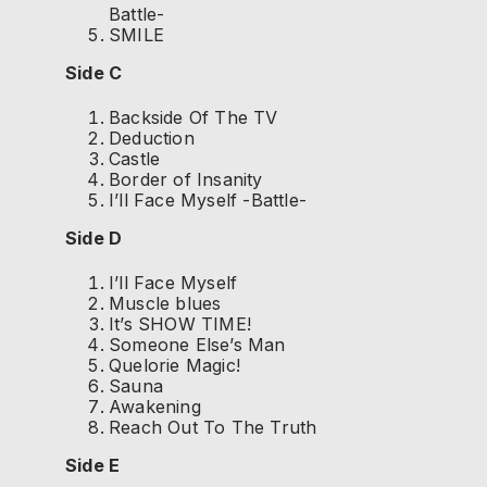
Battle-
SMILE
Side C
Backside Of The TV
Deduction
Castle
Border of Insanity
I’ll Face Myself -Battle-
Side D
I’ll Face Myself
Muscle blues
It’s SHOW TIME!
Someone Else’s Man
Quelorie Magic!
Sauna
Awakening
Reach Out To The Truth
Side E