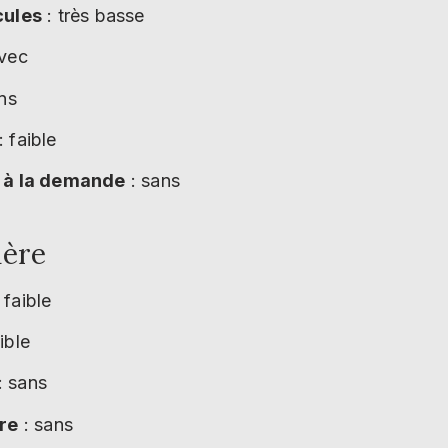
cules
: très basse
vec
ns
: faible
e à la demande
: sans
ière
 faible
ible
: sans
ère
: sans