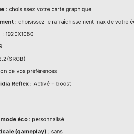
ue
: choisissez votre carte graphique
ement
: choisissez le rafraîchissement max de votre é
n
: 1920X1080
9
2.2(SRGB)
ion de vos préférences
idia Reflex
: Activé + boost
u mode éco
: personnalisé
ticale (gameplay)
: sans