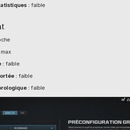
tatistiques
: faible
nt
oche
 max
e
: faible
portée
: faible
orologique
: faible