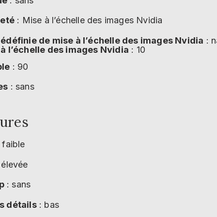
ue
: sans
teté
: Mise à l’échelle des images Nvidia
édéfinie de mise à l’échelle des images Nvidia
: n
à l’échelle des images Nvidia
: 10
ble
: 90
es
: sans
tures
 faible
 élevée
p
: sans
s détails
: bas