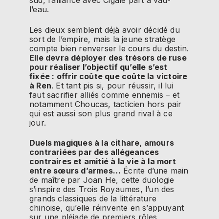
sud, l’alliance avec Cigale part à vau-
l’eau.
Les dieux semblent déjà avoir décidé du
sort de l’empire, mais la jeune stratège
compte bien renverser le cours du destin.
Elle devra déployer des trésors de ruse
pour réaliser l’objectif qu’elle s’est
fixée : offrir coûte que coûte la victoire
à Ren
. Et tant pis si, pour réussir, il lui
faut sacrifier alliés comme ennemis – et
notamment Choucas, tacticien hors pair
qui est aussi son plus grand rival à ce
jour.
Duels magiques à la cithare, amours
contrariées par des allégeances
contraires et amitié à la vie à la mort
entre sœurs d’armes…
Écrite d’une main
de maître par Joan He, cette duologie
s’inspire des Trois Royaumes, l’un des
grands classiques de la littérature
chinoise, qu’elle réinvente en s’appuyant
sur une pléiade de premiers rôles