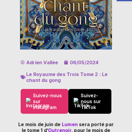
Adrien Vallée
06/05/2024
Le Royaume des Trois Tome 2 : Le
chant du gong
Suivez-nous
Suivez-
sur
nous sur
Instagram
TikTok
Le mois de juin de
Lumen
sera porté par
le tome 1 d’
Outrenoir
, pour le mois de