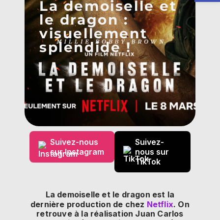
La demoiselle et
le dragon :
visuellement
splendide !
Suivez-nous
Suivez-
sur Instagram
nous sur
TikTok
La demoiselle et le dragon est la
dernière production de chez
Netflix
. On
retrouve à la réalisation Juan Carlos