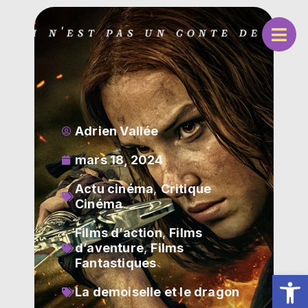
Adrien Vallée
mars 18, 2024
Actu cinéma
,
Critique
Cinéma
Films d’action
,
Films
d’aventure
,
Films
Fantastiques
Ouv
La demoiselle et le dragon