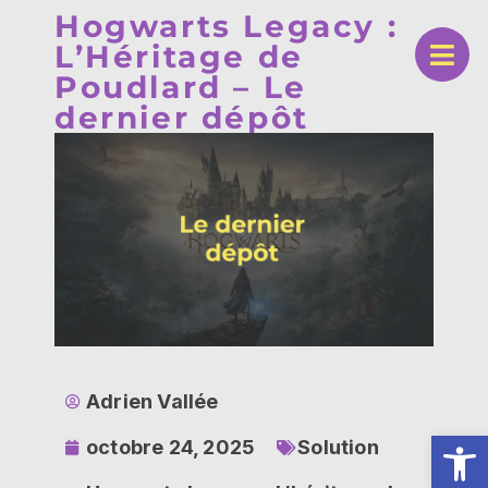
Hogwarts Legacy :
L’Héritage de
Poudlard – Le
dernier dépôt
Adrien Vallée
Ouv
octobre 24, 2025
Solution