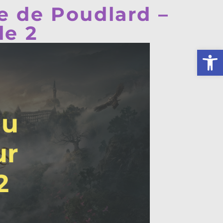
e de Poudlard –
le 2
Ouv