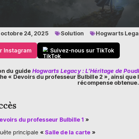
octobre 24, 2025
Solution
Hogwarts Legac
r Instagram
Suivez-nous sur TikTok
on du guide
Hogwarts Legacy : L’Héritage de Poud
he « Devoirs du professeur Bulbille 2 », ainsi que 
récompense obtenue.
ccès
evoirs du professeur Bulbille 1
»
quête principale
«
Salle de la carte
»