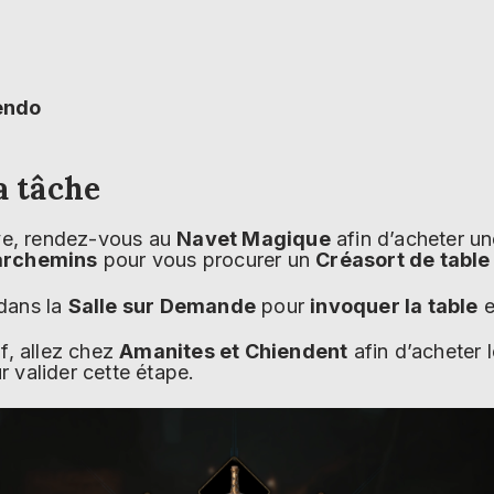
endo
a tâche
ive, rendez-vous au
Navet Magique
afin d’acheter u
archemins
pour vous procurer un
Créasort de tabl
dans la
Salle sur Demande
pour
invoquer la table
e
f, allez chez
Amanites et Chiendent
afin d’acheter l
 valider cette étape.