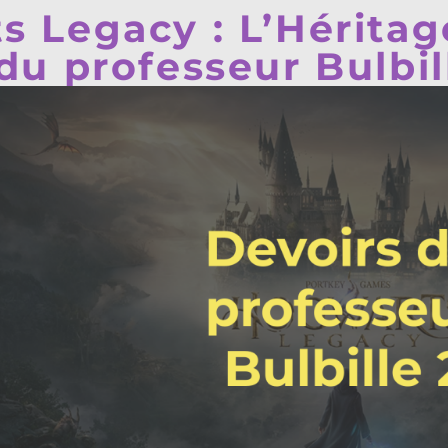
 Legacy : L’Héritag
du professeur Bulbil