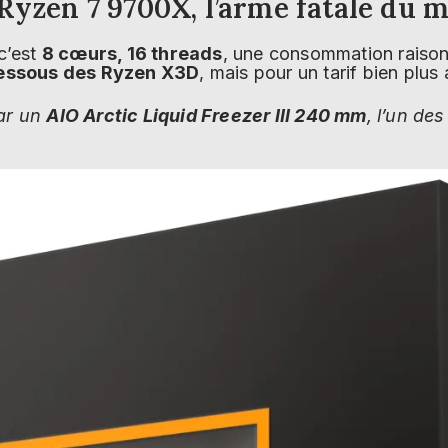
 Ryzen 7 9700X, l’arme fatale du 
 c’est
8 cœurs, 16 threads
, une consommation raison
dessous des Ryzen X3D
, mais pour un tarif bien plus
par un
AIO Arctic Liquid Freezer III 240 mm
, l’un de