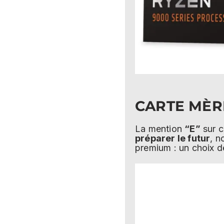
CARTE MÈRE
La mention
“E”
sur c
préparer le futur
, n
premium : un choix d