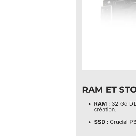
RAM ET ST
RAM :
32 Go DDR
création.
SSD :
Crucial P3