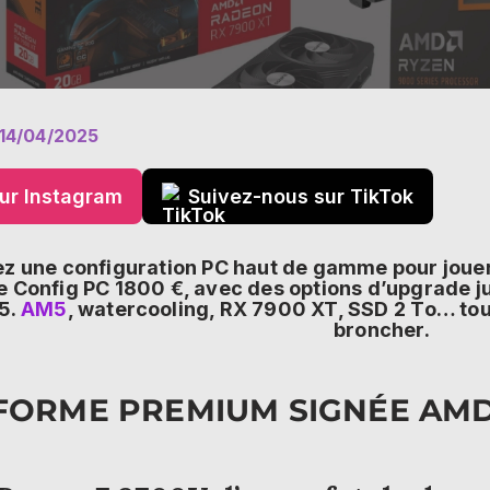
14/04/2025
ur Instagram
Suivez-nous sur TikTok
z une configuration PC haut de gamme pour jouer 
e Config PC 1800 €, avec des options d’upgrade ju
25.
AM5
, watercooling, RX 7900 XT, SSD 2 To… tout
broncher.
FORME PREMIUM SIGNÉE AM