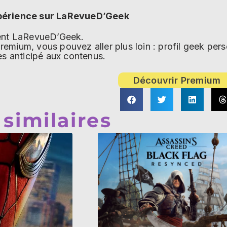
périence sur LaRevueD’Geek
ment LaRevueD’Geek.
emium, vous pouvez aller plus loin : profil geek pe
ès anticipé aux contenus.
Découvrir Premium
 similaires