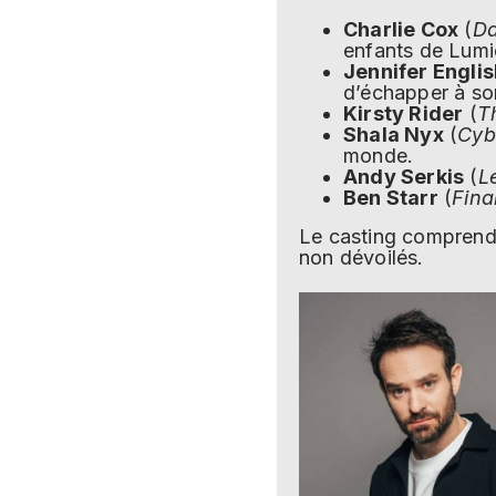
Charlie Cox
(
Da
enfants de Lumi
Jennifer Engli
d’échapper à so
Kirsty Rider
(
T
Shala Nyx
(
Cyb
monde.
Andy Serkis
(
L
Ben Starr
(
Fina
Le casting compren
non dévoilés.