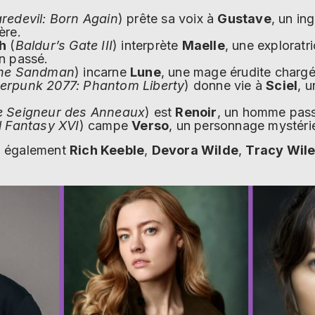
redevil: Born Again
) prête sa voix à
Gustave
, un in
ère.
sh
(
Baldur’s Gate III
) interprète
Maelle
, une exploratr
n passé.
he Sandman
) incarne
Lune
, une mage érudite chargé
erpunk 2077: Phantom Liberty
) donne vie à
Sciel
, u
e Seigneur des Anneaux
) est
Renoir
, un homme passi
l Fantasy XVI
) campe
Verso
, un personnage mystérie
d également
Rich Keeble
,
Devora Wilde
,
Tracy Wil