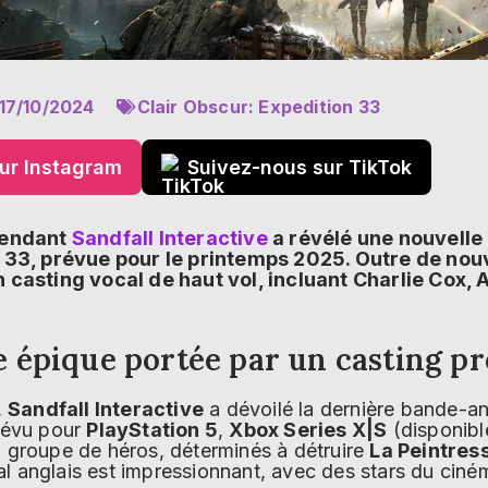
17/10/2024
Clair Obscur: Expedition 33
ur Instagram
Suivez-nous sur TikTok
pendant
Sandfall Interactive
a révélé une nouvelle
 33, prévue pour le printemps 2025. Outre de nou
 casting vocal de haut vol, incluant Charlie Cox, A
 épique portée par un casting pr
,
Sandfall Interactive
a dévoilé la dernière bande-
prévu pour
PlayStation 5
,
Xbox Series X|S
(disponibl
un groupe de héros, déterminés à détruire
La Peintres
l anglais est impressionnant, avec des stars du ciném