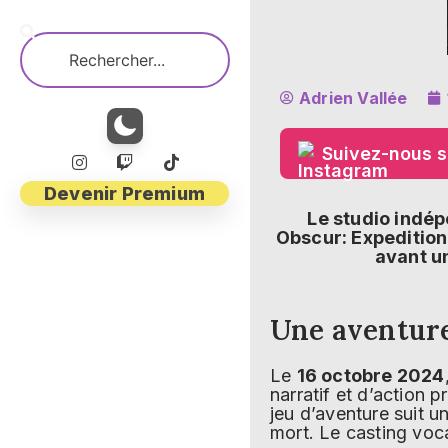
Adrien Vallée
Suivez-nous s
Devenir Premium
Le studio indé
Obscur: Expedition
avant un
Une aventure
Le
16 octobre 2024
narratif et d’action 
jeu d’aventure suit 
mort. Le casting voca