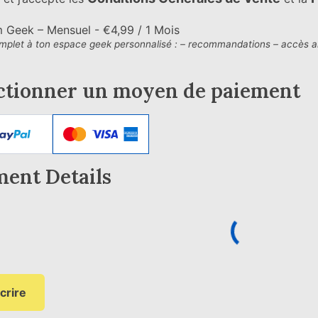
 Geek – Mensuel
-
€
4,99
/
1 Mois
plet à ton espace geek personnalisé : – recommandations – accès anti
ctionner un moyen de paiement
ent Details