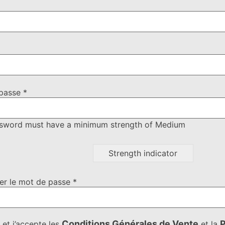
passe *
sword must have a minimum strength of Medium
Strength indicator
er le mot de passe *
Conditions Générales de Vente
P
u et j’accepte les
et la