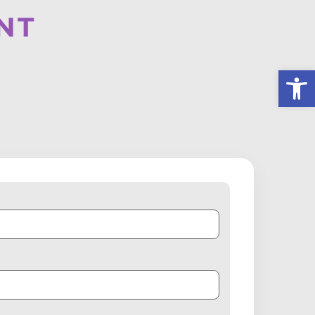
NT
Ouv