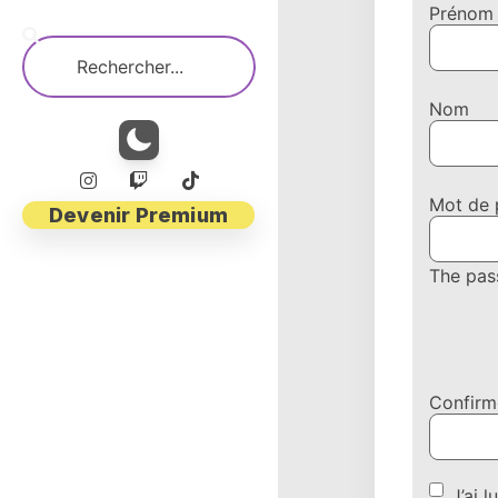
Prénom
Nom
Mot de 
Devenir Premium
The pas
Confirm
J’ai l