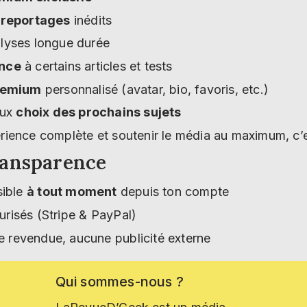
t
reportages
inédits
lyses longue durée
ance
à certains articles et tests
premium
personnalisé (avatar, bio, favoris, etc.)
aux
choix des prochains sujets
rience complète et soutenir le média au maximum, c’es
ransparence
sible
à tout moment
depuis ton compte
risés (Stripe & PayPal)
revendue, aucune publicité externe
Qui
sommes-nous
?