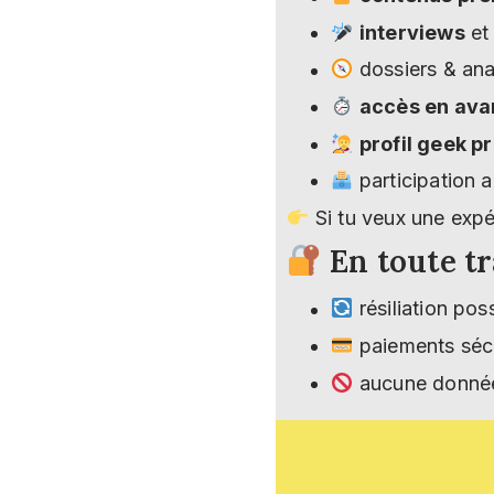
interviews
e
dossiers & ana
accès en av
profil geek 
participation 
Si tu veux une expé
En toute t
résiliation pos
paiements sécu
aucune donnée 